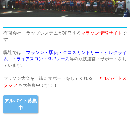
有限会社 ラップシステムが運営する
マラソン情報サイト
で
す！
弊社では、
マラソン・駅伝・クロスカントリー・ヒルクライ
ム・トライアスロン・SUPレース
等の競技運営・サポートをし
ています。
マラソン大会を一緒にサポートをしてくれる、
アルバイトス
タッフ
も大募集中です！！
アルバイト募集
中